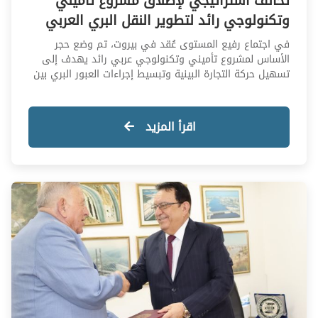
تحالف استراتيجي لإطلاق مشروع تأميني
وتكنولوجي رائد لتطوير النقل البري العربي
في اجتماع رفيع المستوى عُقد في بيروت، تم وضع حجر
الأساس لمشروع تأميني وتكنولوجي عربي رائد يهدف إلى
تسهيل حركة التجارة البينية وتبسيط إجراءات العبور البري بين
الدول العربية، من خلال حلول تأمينية مبتكرة ومنظومات
رقمية متقدمة تعزز الكفاءة، الحوكمة، وإدارة المخاطر، بدعم
من اتحاد النقل العربي وجامعة الدول العربية وبشراكة تنفيذية
اقرأ المزيد
من وكالة سوان لإدارة التأمين (سيما).