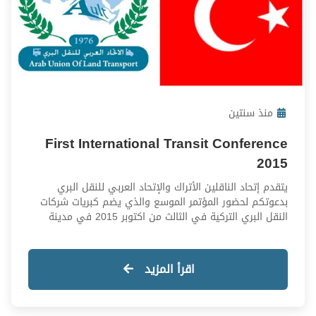
منذ سنتين
First International Transit Conference
سابتكو تعزز ريادتها في قطاع
2015
النقل من خلال تشغيلها حافلات
يتقدم إتحاد الناقلين الأتراك والإتحاد العربي للنقل البري
ذاتية القيادة وأخرى حافلات
بدعوتكم لحضور المؤتمر الموسع والذي يضم كبريات شركات
أعلنت شركة "سابتكو" عن شراكاتها مع
النقل البري التركية في الثالث من اكتوبر 2015 في مدينة
كبرى الشركات العالمية لتشغيل حافلات
كهربائية صديقة للبيئة
اسطنبول / تركيا
ذاتية القيادة وحافلات كهربائية داخل
المدن في منطقة الخليج، في خطوة
اقرأ المزيد
تجسد التزامها بالابتكار وتقديم حلول نقل
منذ سنة واحدة
مستدامة ومتطورة.