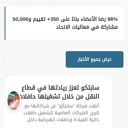
النقل العام، مما يسهم في تقليل التلوث
وتخفيف الازدحام وتقليص وقت التنقل.
منذ سنة واحدة
98% رضا الأعضاء بناءً على 350+ تقييم و50,000
مشاركة في فعاليات الاتحاد
سابتكو تعزز ريادتها في قطاع
النقل من خلال تشغيلها حافلات
عرض جميع الأخبار
ذاتية القيادة وأخرى حافلات
أعلنت شركة "سابتكو" عن شراكاتها مع
كبرى الشركات العالمية لتشغيل حافلات
كهربائية صديقة للبيئة
ذاتية القيادة وحافلات كهربائية داخل
المدن في منطقة الخليج، في خطوة
تجسد التزامها بالابتكار وتقديم حلول نقل
منذ سنة واحدة
مستدامة ومتطورة.